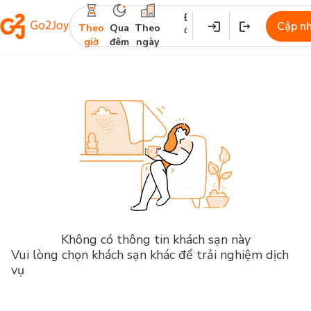
Địa
Nhận
Trả
Cập n
Theo
Qua
Theo
điểm
phòng
phòng
giờ
đêm
ngày
Không có thông tin khách sạn này
Vui lòng chọn khách sạn khác để trải nghiệm dịch
vụ