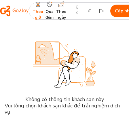
Địa
Nhận
Trả
Cập n
Theo
Qua
Theo
điểm
phòng
phòng
giờ
đêm
ngày
Không có thông tin khách sạn này
Vui lòng chọn khách sạn khác để trải nghiệm dịch
vụ