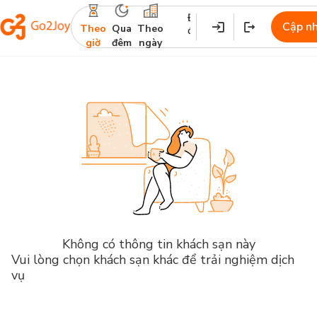
Địa
Nhận
Trả
Cập n
Theo
Qua
Theo
điểm
phòng
phòng
giờ
đêm
ngày
Không có thông tin khách sạn này
Vui lòng chọn khách sạn khác để trải nghiệm dịch
vụ