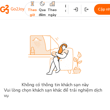
Địa
Nhận
Trả
Cập n
Theo
Qua
Theo
điểm
phòng
phòng
giờ
đêm
ngày
Không có thông tin khách sạn này
Vui lòng chọn khách sạn khác để trải nghiệm dịch
vụ